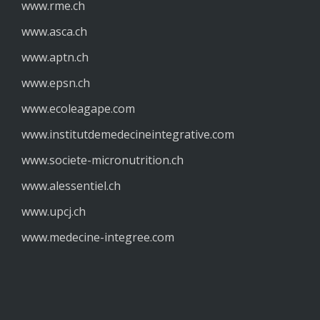
www.rme.ch
www.asca.ch
www.aptn.ch
www.epsn.ch
www.
ecoleagape.com
www.institutdemedecineintegrative.com
www.societe-micronutrition.ch
www.alessentiel.ch
www.upcj.ch
www.medecine-integree.com