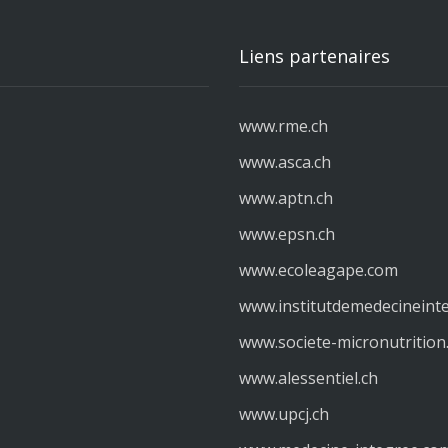
Liens partenaires
www.rme.ch
www.asca.ch
www.aptn.ch
www.epsn.ch
www.
ecoleagape.com
www.institutdemedecineint
www.societe-micronutrition
www.alessentiel.ch
www.upcj.ch